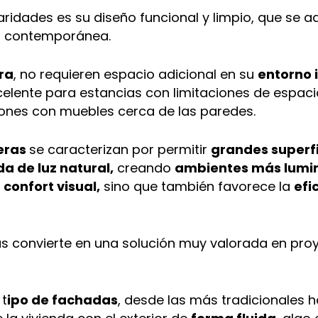
laridades es su diseño funcional y limpio, que se 
ra contemporánea.
ra
, no requieren espacio adicional en su
entorno 
xcelente para estancias con limitaciones de espa
ones con muebles cerca de las paredes.
eras
se caracterizan por permitir
grandes superfi
a de luz natural,
creando
ambientes más lumi
l
confort visual,
sino que también favorece la
efi
as convierte en una solución muy valorada en pr
 t
ipo de fachadas
, desde las más tradicionales 