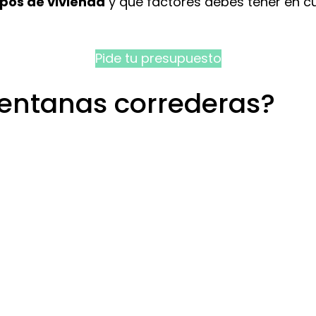
ipos de vivienda
y qué factores debes tener en c
Pide tu presupuesto
ventanas correderas?