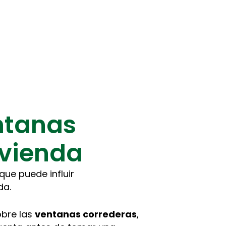
ntanas
ivienda
ue puede influir
nda.
obre las
ventanas correderas
,