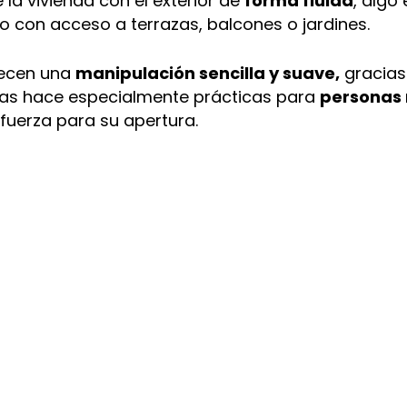
 la vivienda con el exterior de
forma fluida
, algo
o con acceso a terrazas, balcones o jardines.
recen una
manipulación sencilla y suave,
gracias
las hace especialmente prácticas para
personas
 fuerza para su apertura.