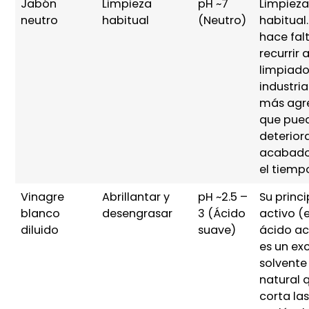
Jabón
Limpieza
pH ~7
Limpiez
neutro
habitual
(Neutro)
habitual
hace fal
recurrir 
limpiado
industria
más agr
que pue
deteriora
acabado
el tiemp
Vinagre
Abrillantar y
pH ~2.5 –
Su princi
blanco
desengrasar
3 (Ácido
activo (e
diluido
suave)
ácido ac
es un ex
solvente
natural 
corta la