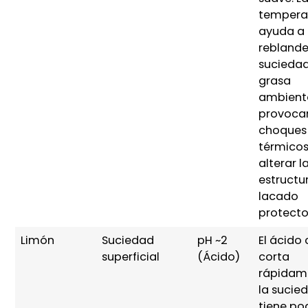
tempera
ayuda a
reblande
suciedad
grasa
ambienta
provoca
choques
térmicos
alterar l
estructu
lacado
protecto
Limón
Suciedad
pH ~2
El ácido 
superficial
(Ácido)
corta
rápidam
la sucie
tiene po