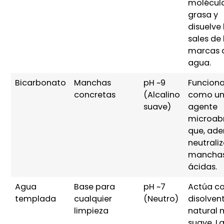
molécul
grasa y
disuelve 
sales de 
marcas 
agua.
Bicarbonato
Manchas
pH ~9
Funcion
concretas
(Alcalino
como u
suave)
agente
microab
que, ad
neutrali
mancha
ácidas.
Agua
Base para
pH ~7
Actúa c
templada
cualquier
(Neutro)
disolven
limpieza
natural
suave. La