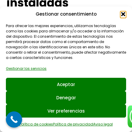
instaladas
Gestionar consentimiento
Para ofrecer las mejores experiencias, utilizamos tecnologías
como las cookies para almacenar y/o acceder a la información
del dispositivo. El consentimiento de estas tecnologías nos
permitirá procesar datos como el comportamiento de
navegación o las identificaciones únicas en este sitio. No
consentir o retirar el consentimiento, puede afectar negativamente
a ciertas características y funciones.
Gestionar los servicios
Una instalación adecuada proporciona:
Aceptar
Aislamiento térmico eficiente,
que
mejora el confort interior.
Denegar
Reducción del ruido exterior,
aumentando el bienestar en zonas
Ver preferencias
urbanas.
Política de cookies
Política de privacidad
Aviso legal
Mayor hermeticidad,
disminuyendo